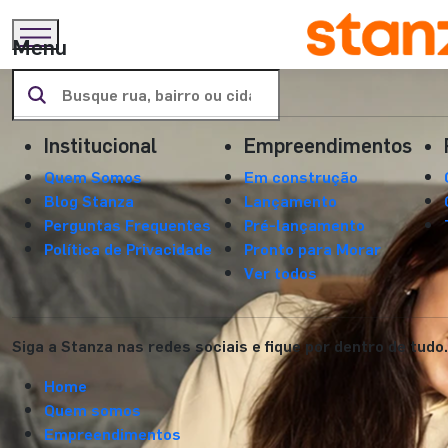
Menu
Institucional
Empreendimentos
Quem Somos
Em construção
Blog Stanza
Lançamento
Perguntas Frequentes
Pré-lançamento
Política de Privacidade
Pronto para Morar
Ver todos
Siga a Stanza nas redes sociais e fique por dentro de tudo.
Home
Quem somos
Empreendimentos