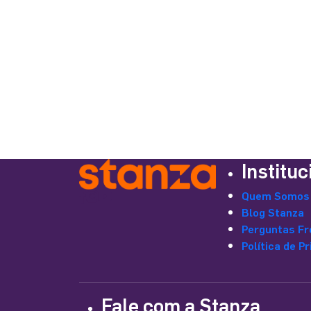
Área de Lazer Completa
Área Gourmet
Piscina
Salão de Festas
Varanda
Instituc
Quem Somos
Blog Stanza
Perguntas Fr
Política de P
Fale com a Stanza