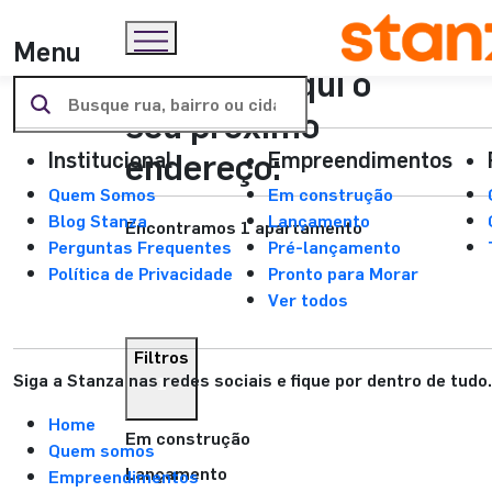
Menu
Encontre aqui o
seu próximo
endereço:
Institucional
Empreendimentos
Quem Somos
Em construção
Blog Stanza
Lançamento
Encontramos 1 apartamento
Perguntas Frequentes
Pré-lançamento
Política de Privacidade
Pronto para Morar
Ver todos
Filtros
Siga a Stanza nas redes sociais e fique por dentro de tudo.
1
Home
Em construção
Quem somos
Lançamento
Empreendimentos