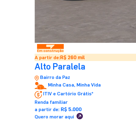
Em construção
A partir de:
R$ 260 mil
Alto Paralela
Bairro da Paz
Minha Casa, Minha Vida
ITIV e Cartório Grátis*
Renda familiar
a partir de:
R$ 5.000
Quero morar aqui