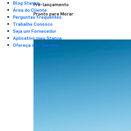
Blog Stanza
Pré-lançamento
Área do Cliente
Pronto para Morar
Perguntas Frequentes
Trabalhe Conosco
Seja um Fornecedor
Aplicativo meu Stanza
Ofereça seu Terreno