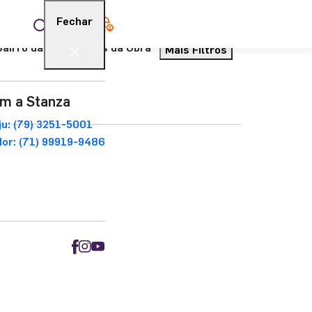
Fechar
Área do cliente
Bairro da Paz
Status da Obra
Mais Filtros
om a Stanza
u: (79) 3251-5001
dor: (71) 99919-9486