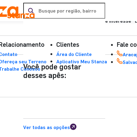
Região sugeridas :
Região de interesse
17 de Março
Aeroporto
Aruana
Atalaia
Coroa do Meio
Farolândia
Luzia
Ponto Novo
Relacionamento
Clientes
Fale c
Santa Maria
Bairro da Paz
Contato
Área do Cliente
Aracaj
Piatã
Ofereça seu Terreno
Aplicativo Meu Stanza
Salva
Você pode gostar
Trabalhe Conosco
desses apês:
Ver todas as opções