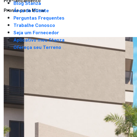
Pré-lançamento
Blog Stanza
Pronto para Morar
Área do Cliente
Perguntas Frequentes
Trabalhe Conosco
Seja um Fornecedor
Aplicativo meu Stanza
Ofereça seu Terreno