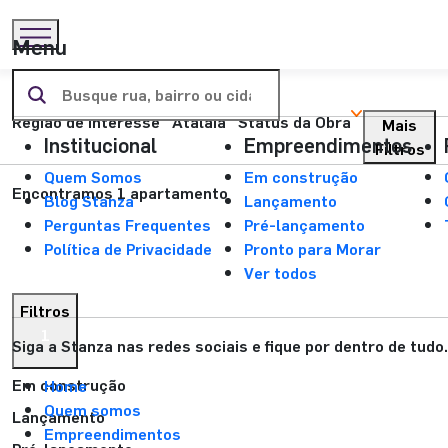
Menu
Encontre aqui o seu próximo
endereço:
Região de interesse
Atalaia
Status da Obra
Mais
Institucional
Empreendimentos
Filtros
Quem Somos
Em construção
Encontramos 1 apartamento
Blog Stanza
Lançamento
Perguntas Frequentes
Pré-lançamento
Política de Privacidade
Pronto para Morar
Ver todos
Filtros
1
Siga a Stanza nas redes sociais e fique por dentro de tudo.
Em construção
Home
Quem somos
Lançamento
Empreendimentos