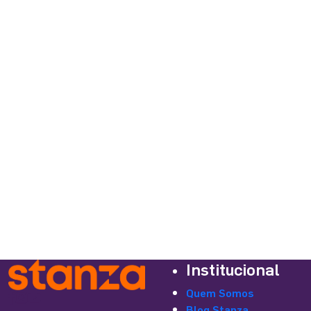
100% Vendido
2 ou 3 quartos com suíte
2 ou 3 quartos com varanda
2 quartos com suíte
2 quartos com varanda
Área comercial externa
Área de Lazer Completa
Área Gourmet
Piscina
Salão de Festas
Varanda
Buscar empreendimentos
Institucional
Quem Somos
Blog Stanza