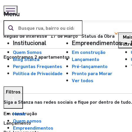
Menu
Encontre aqui o seu próximo
endereço:
Região de interesse
17 de Março
Status da Obra
Mai
Institucional
Empreendimentos
Filtr
Quem Somos
Em construção
Encontramos 2 apartamentos
Blog Stanza
Lançamento
Perguntas Frequentes
Pré-lançamento
Política de Privacidade
Pronto para Morar
Ver todos
Filtros
1
Siga a Stanza nas redes sociais e fique por dentro de tudo.
Em construção
Home
Quem somos
Lançamento
Empreendimentos