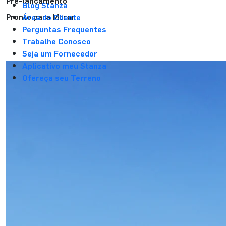
Pré-lançamento
Blog Stanza
Pronto para Morar
Área do Cliente
Perguntas Frequentes
Trabalhe Conosco
Seja um Fornecedor
Aplicativo meu Stanza
Ofereça seu Terreno