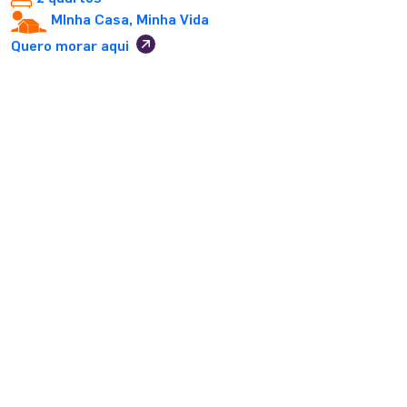
MInha Casa, Minha Vida
Quero morar aqui
Utilize os filtros para um melhor
resultado:
Onde você deseja morar?
Região de interesse
Bairro
Qual tipo de imóvel você está buscando?
Em construção
Lançamento
Pré-lançamento