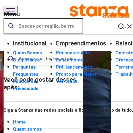
Menu
Região sugeridas :
17 de Março
Aeroporto
Aruana
Área do cliente
Institucional
Empreendimentos
Relac
Atalaia
Coroa do Meio
Quem Somos
Em construção
Contat
Farolândia
Luzia
Ponto Novo
Blog Stanza
Lançamento
Ofereça
Santa Maria
Bairro da Paz
Perguntas
Pré-lançamento
Terren
Piatã
Frequentes
Pronto para Morar
Trabal
Você pode gostar desses
Política de
Ver todos
apês:
Privacidade
Siga a Stanza nas redes sociais e fique por dentro de tudo.
Home
Quem somos