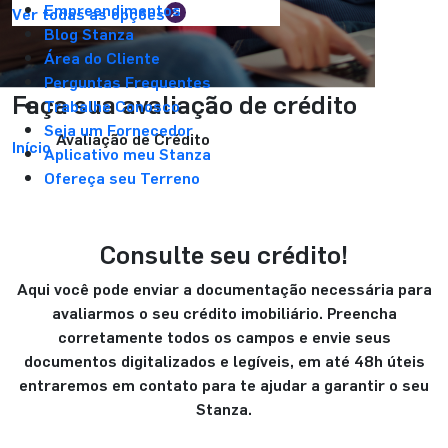
Empreendimentos
Ver todas as opções
Blog Stanza
Área do Cliente
Perguntas Frequentes
Faça sua avaliação de crédito
Trabalhe Conosco
Seja um Fornecedor
Avaliação de Crédito
Início
Aplicativo meu Stanza
Ofereça seu Terreno
Consulte seu crédito!
Aqui você pode enviar a documentação necessária para
avaliarmos o seu crédito imobiliário. Preencha
corretamente todos os campos e envie seus
documentos digitalizados e legíveis, em até 48h úteis
entraremos em contato para te ajudar a garantir o seu
Stanza.